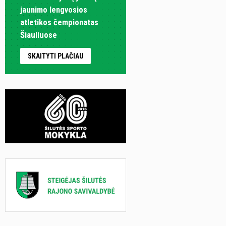
jaunimo lengvosios
atletikos čempionatas
Šiauliuose
SKAITYTI PLAČIAU