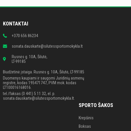
KONTAKTAI
+370 656 86234
sonata.dauskarte@silutessportomokykla.lt
Rusnės g. 10A, Šilutė,
LT-99185
Biudžetinė įstaiga. Rusnės g. 10A, Šilutė, LT-99185
Duomenys kaupiami ir saugomi Juridinių asmenų
registre, kodas 195471747, PVM mok. kodas
LT100016168016.
tel./faksas (0 441) 5 11 32, el. p.
sonata.dauskarte@silutessportomokykla.lt.
SPORTO ŠAKOS
Krepšinis
Boksas