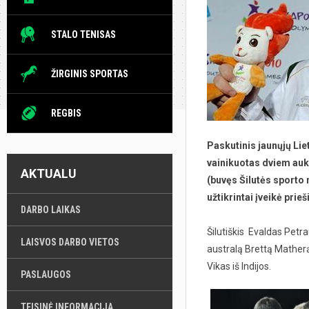
STALO TENISAS
ŽIRGINIS SPORTAS
REGBIS
Paskutinis jaunųjų Li
vainikuotas dviem auk
AKTUALU
(buvęs Šilutės sporto
užtikrintai įveikė prie
DARBO LAIKAS
Šilutiškis Evaldas Petrau
LAISVOS DARBO VIETOS
australą Brettą Matherą
Vikas iš Indijos.
PASLAUGOS
TEISINĖ INFORMACIJA