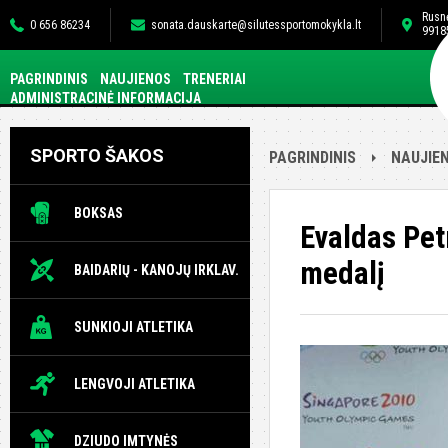
Rusnė
0 656 86234
sonata.dauskarte@silutessportomokykla.lt
99185
PAGRINDINIS
NAUJIENOS
TRENERIAI
ADMINISTRACINĖ INFORMACIJA
SPORTO ŠAKOS
PAGRINDINIS
NAUJIE
BOKSAS
Evaldas Pet
medalį
BAIDARIŲ - KANOJŲ IRKLAV.
SUNKIOJI ATLETIKA
LENGVOJI ATLETIKA
DZIUDO IMTYNĖS