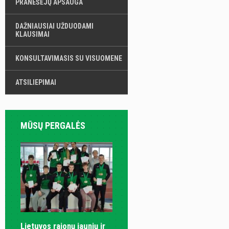
PRANEŠĖJŲ APSAUGA
DAŽNIAUSIAI UŽDUODAMI
KLAUSIMAI
KONSULTAVIMASIS SU VISUOMENE
ATSILIEPIMAI
MŪSŲ PERGALĖS
Lietuvos rajonų jaunių ir